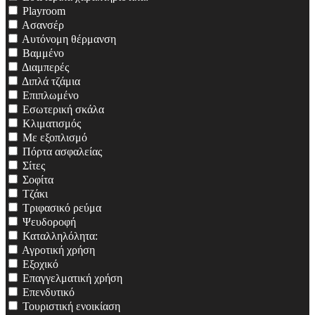
Playroom
Ασανσέρ
Αυτόνομη θέρμανση
Βαμμένο
Διαμπερές
Διπλά τζάμια
Επιπλωμένο
Εσωτερική σκάλα
Κλιματισμός
Με εξοπλισμό
Πόρτα ασφαλείας
Σίτες
Σοφίτα
Τζάκι
Τριφασικό ρεύμα
Ψευδοροφή
Καταλληλόλητα:
Αγροτική χρήση
Εξοχικό
Επαγγελματική χρήση
Επενδυτικό
Τουριστική ενοικίαση