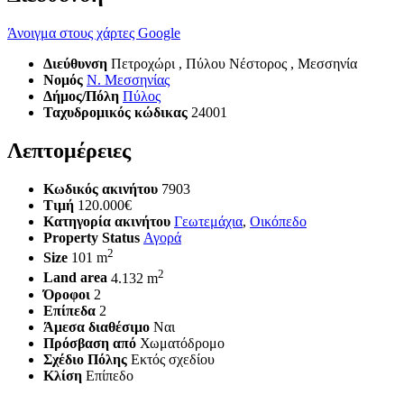
Άνοιγμα στους χάρτες Google
Διεύθυνση
Πετροχώρι , Πύλου Νέστορος , Μεσσηνία
Νομός
Ν. Μεσσηνίας
Δήμος/Πόλη
Πύλος
Ταχυδρομικός κώδικας
24001
Λεπτομέρειες
Κωδικός ακινήτου
7903
Τιμή
120.000€
Κατηγορία ακινήτου
Γεωτεμάχια
,
Οικόπεδο
Property Status
Αγορά
2
Size
101 m
2
Land area
4.132 m
Όροφοι
2
Επίπεδα
2
Άμεσα διαθέσιμο
Ναι
Πρόσβαση από
Χωματόδρομο
Σχέδιο Πόλης
Εκτός σχεδίου
Κλίση
Επίπεδο