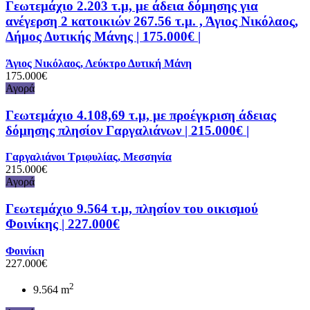
Γεωτεμάχιο 2.203 τ.μ, με άδεια δόμησης για
ανέγερση 2 κατοικιών 267.56 τ.μ. , Άγιος Νικόλαος,
Δήμος Δυτικής Μάνης | 175.000€ |
Άγιος Νικόλαος, Λεύκτρο Δυτική Μάνη
175.000€
Αγορά
Γεωτεμάχιο 4.108,69 τ.μ, με προέγκριση άδειας
δόμησης πλησίον Γαργαλιάνων | 215.000€ |
Γαργαλιάνοι Τριφυλίας, Μεσσηνία
215.000€
Αγορά
Γεωτεμάχιο 9.564 τ.μ, πλησίον του οικισμού
Φοινίκης | 227.000€
Φοινίκη
227.000€
2
9.564 m