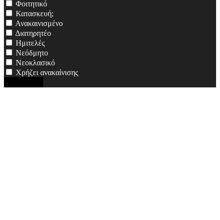
Φοιτητικό
Κατασκευή;
Ανακαινισμένο
Διατηρητέο
Ημιτελές
Νεόδμητο
Νεοκλασικό
Χρήζει ανακαίνισης
Αναζήτηση