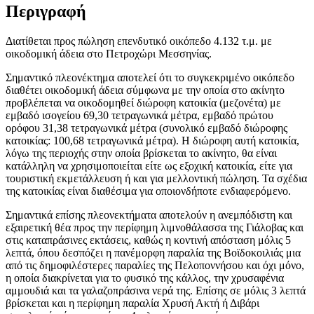
Περιγραφή
Διατίθεται προς πώληση επενδυτικό οικόπεδο 4.132 τ.μ. με
οικοδομική άδεια στο Πετροχώρι Μεσσηνίας.
Σημαντικό πλεονέκτημα αποτελεί ότι το συγκεκριμένο οικόπεδο
διαθέτει οικοδομική άδεια σύμφωνα με την οποία στο ακίνητο
προβλέπεται να οικοδομηθεί διώροφη κατοικία (μεζονέτα) με
εμβαδό ισογείου 69,30 τετραγωνικά μέτρα, εμβαδό πρώτου
ορόφου 31,38 τετραγωνικά μέτρα (συνολικό εμβαδό διώροφης
κατοικίας: 100,68 τετραγωνικά μέτρα). Η διώροφη αυτή κατοικία,
λόγω της περιοχής στην οποία βρίσκεται το ακίνητο, θα είναι
κατάλληλη να χρησιμοποιείται είτε ως εξοχική κατοικία, είτε για
τουριστική εκμετάλλευση ή και για μελλοντική πώληση. Τα σχέδια
της κατοικίας είναι διαθέσιμα για οποιονδήποτε ενδιαφερόμενο.
Σημαντικά επίσης πλεονεκτήματα αποτελούν η ανεμπόδιστη και
εξαιρετική θέα προς την περίφημη λιμνοθάλασσα της Γιάλοβας και
στις καταπράσινες εκτάσεις, καθώς η κοντινή απόσταση μόλις 5
λεπτά, όπου δεσπόζει η πανέμορφη παραλία της Βοϊδοκοιλιάς μια
από τις δημοφιλέστερες παραλίες της Πελοποννήσου και όχι μόνο,
η οποία διακρίνεται για το φυσικό της κάλλος, την χρυσαφένια
αμμουδιά και τα γαλαζοπράσινα νερά της. Επίσης σε μόλις 3 λεπτά
βρίσκεται και η περίφημη παραλία Χρυσή Ακτή ή Διβάρι