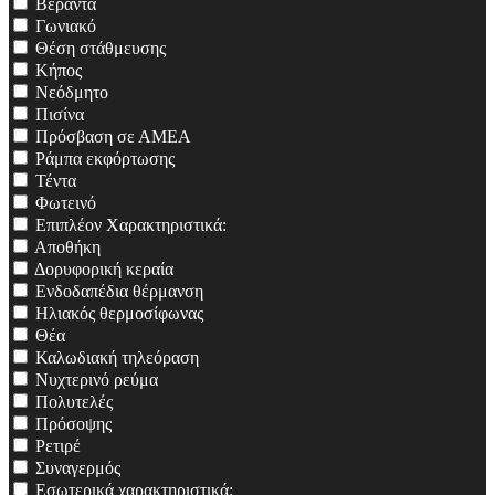
Βεράντα
Γωνιακό
Θέση στάθμευσης
Κήπος
Νεόδμητο
Πισίνα
Πρόσβαση σε ΑΜΕΑ
Ράμπα εκφόρτωσης
Τέντα
Φωτεινό
Επιπλέον Χαρακτηριστικά:
Αποθήκη
Δορυφορική κεραία
Ενδοδαπέδια θέρμανση
Ηλιακός θερμοσίφωνας
Θέα
Καλωδιακή τηλεόραση
Νυχτερινό ρεύμα
Πολυτελές
Πρόσοψης
Ρετιρέ
Συναγερμός
Εσωτερικά χαρακτηριστικά: