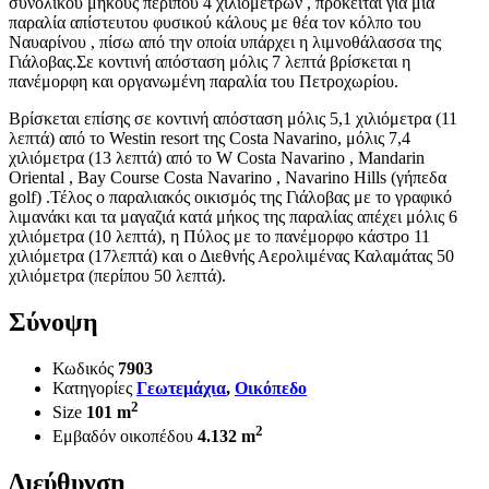
συνολικού μήκους περίπου 4 χιλιομέτρων , πρόκειται για μια
παραλία απίστευτου φυσικού κάλους με θέα τον κόλπο του
Ναυαρίνου , πίσω από την οποία υπάρχει η λιμνοθάλασσα της
Γιάλοβας.Σε κοντινή απόσταση μόλις 7 λεπτά βρίσκεται η
πανέμορφη και οργανωμένη παραλία του Πετροχωρίου.
Βρίσκεται επίσης σε κοντινή απόσταση μόλις 5,1 χιλιόμετρα (11
λεπτά) από το Westin resort της Costa Navarino, μόλις 7,4
χιλιόμετρα (13 λεπτά) από το W Costa Navarino , Mandarin
Oriental , Bay Course Costa Navarino , Navarino Hills (γήπεδα
golf) .Τέλος ο παραλιακός οικισμός της Γιάλοβας με το γραφικό
λιμανάκι και τα μαγαζιά κατά μήκος της παραλίας απέχει μόλις 6
χιλιόμετρα (10 λεπτά), η Πύλος με το πανέμορφο κάστρο 11
χιλιόμετρα (17λεπτά) και ο Διεθνής Αερολιμένας Καλαμάτας 50
χιλιόμετρα (περίπου 50 λεπτά).
Σύνοψη
Κωδικός
7903
Κατηγορίες
Γεωτεμάχια
,
Οικόπεδο
2
Size
101 m
2
Εμβαδόν οικοπέδου
4.132 m
Διεύθυνση