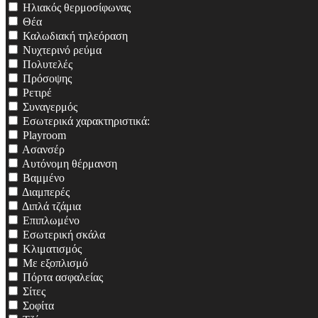
Ηλιακός θερμοσίφωνας
Θέα
Καλωδιακή τηλεόραση
Νυχτερινό ρεύμα
Πολυτελές
Πρόσοψης
Ρετιρέ
Συναγερμός
Εσωτερικά χαρακτηριστικά:
Playroom
Ασανσέρ
Αυτόνομη θέρμανση
Βαμμένο
Διαμπερές
Διπλά τζάμια
Επιπλωμένο
Εσωτερική σκάλα
Κλιματισμός
Με εξοπλισμό
Πόρτα ασφαλείας
Σίτες
Σοφίτα