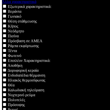
Άλλα χαρακτηριστικά
Εξωτερικά χαρακτηριστικά:
Βεράντα
Γωνιακό
Θέση στάθμευσης
Κήπος
Νεόδμητο
Πισίνα
Πρόσβαση σε ΑΜΕΑ
Ράμπα εκφόρτωσης
Τέντα
Φωτεινό
Επιπλέον Χαρακτηριστικά:
Αποθήκη
Δορυφορική κεραία
Ενδοδαπέδια θέρμανση
Ηλιακός θερμοσίφωνας
Θέα
Καλωδιακή τηλεόραση
Νυχτερινό ρεύμα
Πολυτελές
Πρόσοψης
Ρετιρέ