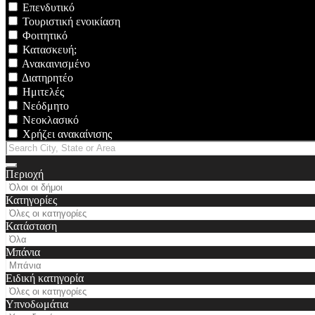
Επενδυτικό
Τουριστική ενοικίαση
Φοιτητικό
Κατασκευή;
Ανακαινισμένο
Διατηρητέο
Ημιτελές
Νεόδμητο
Νεοκλασικό
Χρήζει ανακαίνισης
Περιοχή
Κατηγορίες
Κατάσταση
Μπάνια
Ειδική κατηγορία
Υπνοδωμάτια