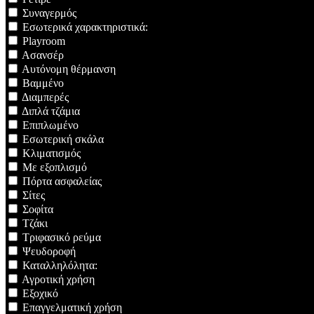
Συναγερμός
Εσωτερικά χαρακτηριστικά:
Playroom
Ασανσέρ
Αυτόνομη θέρμανση
Βαμμένο
Διαμπερές
Διπλά τζάμια
Επιπλωμένο
Εσωτερική σκάλα
Κλιματισμός
Με εξοπλισμό
Πόρτα ασφαλείας
Σίτες
Σοφίτα
Τζάκι
Τριφασικό ρεύμα
Ψευδοροφή
Καταλληλόλητα:
Αγροτική χρήση
Εξοχικό
Επαγγελματική χρήση