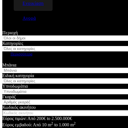
Ενοικίαση
Αγορά
Περιοχή
Κατηγορίες
Περισσότερα
Αναζήτηση
Μπάνια
Ειδική κατηγορία
Υπνοδωμάτια
Γκαράζ
Κωδικός ακινήτου
Εύρος τιμών:
Από
200€
to
2.500.000€
2
2
Εύρος εμβαδού:
Από
10
m
to
1.000
m