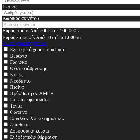
Γκαράζ
Κωδικός ακινήτου
Εύρος τιμών:
Από
200€
to
2.500.000€
2
2
Εύρος εμβαδού:
Από
10
m
to
1.000
m
Άλλα χαρακτηριστικά
Εξωτερικά χαρακτηριστικά:
Βεράντα
Γωνιακό
Θέση στάθμευσης
Κήπος
Νεόδμητο
Πισίνα
Πρόσβαση σε ΑΜΕΑ
Ράμπα εκφόρτωσης
Τέντα
Φωτεινό
Επιπλέον Χαρακτηριστικά:
Αποθήκη
Δορυφορική κεραία
Ενδοδαπέδια θέρμανση