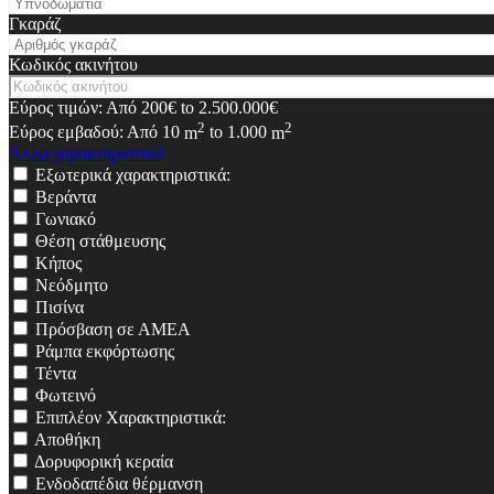
Γκαράζ
Κωδικός ακινήτου
Εύρος τιμών:
Από
200€
to
2.500.000€
2
2
Εύρος εμβαδού:
Από
10
m
to
1.000
m
Άλλα χαρακτηριστικά
Εξωτερικά χαρακτηριστικά:
Βεράντα
Γωνιακό
Θέση στάθμευσης
Κήπος
Νεόδμητο
Πισίνα
Πρόσβαση σε ΑΜΕΑ
Ράμπα εκφόρτωσης
Τέντα
Φωτεινό
Επιπλέον Χαρακτηριστικά:
Αποθήκη
Δορυφορική κεραία
Ενδοδαπέδια θέρμανση