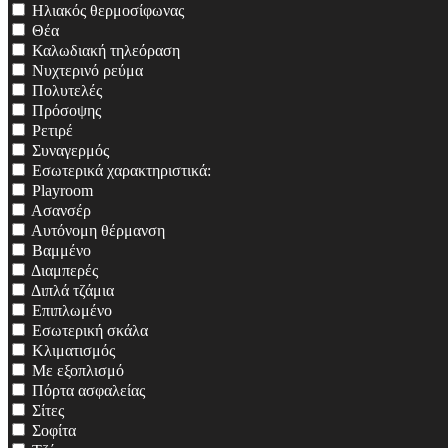
Ηλιακός θερμοσίφωνας
Θέα
Καλωδιακή τηλεόραση
Νυχτερινό ρεύμα
Πολυτελές
Πρόσοψης
Ρετιρέ
Συναγερμός
Εσωτερικά χαρακτηριστικά:
Playroom
Ασανσέρ
Αυτόνομη θέρμανση
Βαμμένο
Διαμπερές
Διπλά τζάμια
Επιπλωμένο
Εσωτερική σκάλα
Κλιματισμός
Με εξοπλισμό
Πόρτα ασφαλείας
Σίτες
Σοφίτα