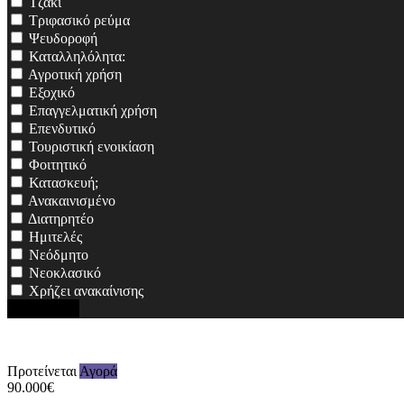
Τζάκι
Τριφασικό ρεύμα
Ψευδοροφή
Καταλληλόλητα:
Αγροτική χρήση
Εξοχικό
Επαγγελματική χρήση
Επενδυτικό
Τουριστική ενοικίαση
Φοιτητικό
Κατασκευή;
Ανακαινισμένο
Διατηρητέο
Ημιτελές
Νεόδμητο
Νεοκλασικό
Χρήζει ανακαίνισης
Αναζήτηση
Προτείνεται
Αγορά
90.000€