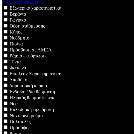
Άλλα χαρακτηριστικά
Εξωτερικά χαρακτηριστικά:
Βεράντα
Γωνιακό
Θέση στάθμευσης
Κήπος
Νεόδμητο
Πισίνα
Πρόσβαση σε ΑΜΕΑ
Ράμπα εκφόρτωσης
Τέντα
Φωτεινό
Επιπλέον Χαρακτηριστικά:
Αποθήκη
Δορυφορική κεραία
Ενδοδαπέδια θέρμανση
Ηλιακός θερμοσίφωνας
Θέα
Καλωδιακή τηλεόραση
Νυχτερινό ρεύμα
Πολυτελές
Πρόσοψης
Ρετιρέ