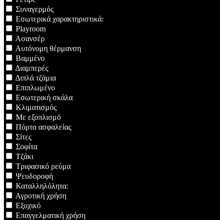
Συναγερμός
Εσωτερικά χαρακτηριστικά:
Playroom
Ασανσέρ
Αυτόνομη θέρμανση
Βαμμένο
Διαμπερές
Διπλά τζάμια
Επιπλωμένο
Εσωτερική σκάλα
Κλιματισμός
Με εξοπλισμό
Πόρτα ασφαλείας
Σίτες
Σοφίτα
Τζάκι
Τριφασικό ρεύμα
Ψευδοροφή
Καταλληλόλητα:
Αγροτική χρήση
Εξοχικό
Επαγγελματική χρήση