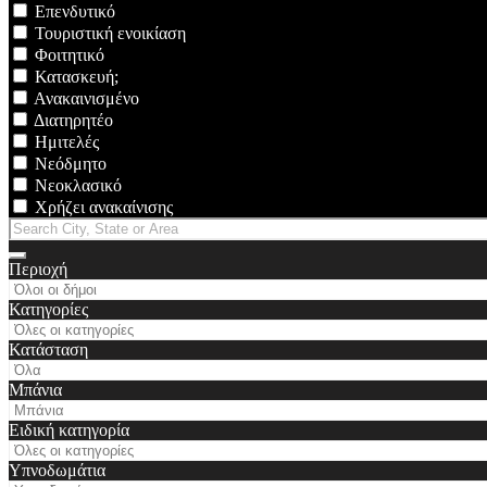
Επενδυτικό
Τουριστική ενοικίαση
Φοιτητικό
Κατασκευή;
Ανακαινισμένο
Διατηρητέο
Ημιτελές
Νεόδμητο
Νεοκλασικό
Χρήζει ανακαίνισης
Περιοχή
Κατηγορίες
Κατάσταση
Μπάνια
Ειδική κατηγορία
Υπνοδωμάτια