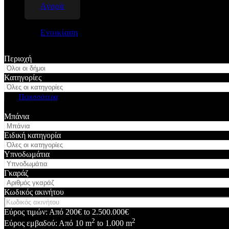
Αγορά
Ενοικίαση
Περιοχή
Κατηγορίες
Περισσότερα
Αναζήτηση
Μπάνια
Ειδική κατηγορία
Υπνοδωμάτια
Γκαράζ
Κωδικός ακινήτου
Εύρος τιμών:
Από
200€
to
2.500.000€
2
2
Εύρος εμβαδού:
Από
10
m
to
1.000
m