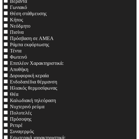
Βεράντα
Γωνιακό
Θέση στάθμευσης
Κήπος
Νεόδμητο
Πισίνα
Πρόσβαση σε ΑΜΕΑ
Ράμπα εκφόρτωσης
Τέντα
Φωτεινό
Επιπλέον Χαρακτηριστικά:
Αποθήκη
Δορυφορική κεραία
Ενδοδαπέδια θέρμανση
Ηλιακός θερμοσίφωνας
Θέα
Καλωδιακή τηλεόραση
Νυχτερινό ρεύμα
Πολυτελές
Πρόσοψης
Ρετιρέ
Συναγερμός
Εσωτερικά χαρακτηριστικά: