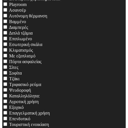
Playroom
Ασανσέρ
Αυτόνομη θέρμανση
Βαμμένο
Διαμπερές
Διπλά τζάμια
Επιπλωμένο
Εσωτερική σκάλα
Κλιματισμός
Με εξοπλισμό
Πόρτα ασφαλείας
Σίτες
Σοφίτα
Τζάκι
Τριφασικό ρεύμα
Ψευδοροφή
Καταλληλόλητα:
Αγροτική χρήση
Εξοχικό
Επαγγελματική χρήση
Επενδυτικό
Τουριστική ενοικίαση