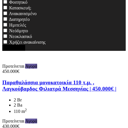
Φοιτητικό
Κατασκευή;
Ανακαινισμένο
Διατηρητέο
Ημιτελές
Νεόδμητο
Νεοκλασικό
Χρήζει ανακαίνισης
Αναζήτηση
Προτείνεται
Αγορά
450.000€
Παραθαλάσσια μονοκατοικία 110 τ.μ. ,
Λαγκούβαρδος Φιλιατρά Μεσσηνίας | 450.000€ |
2 Br
2 Ba
2
110 m
Προτείνεται
Αγορά
430.000€