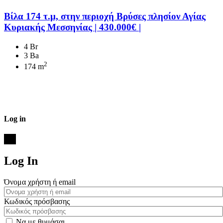
Βίλα 174 τ.μ, στην περιοχή Βρύσες πλησίον Αγίας
Κυριακής Μεσσηνίας | 430.000€ |
4 Br
3 Ba
2
174 m
Log in
×
Log In
Όνομα χρήστη ή email
Κωδικός πρόσβασης
Να με θυμάσαι